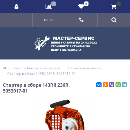
0
0
0
МЕНЮ
Каталог Ремонта и товаров
Все запасные части
Стартер в сборе 143RII 236R, 5053017-01
Стартер в сборе 143RII 236R,
5053017-01