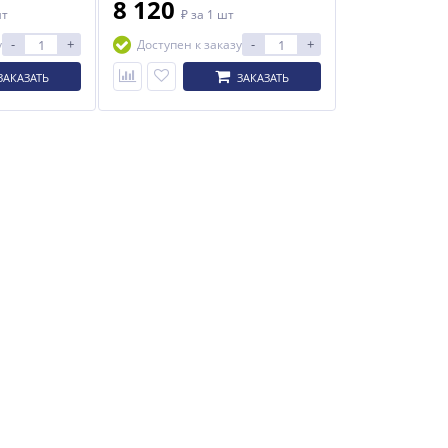
8 120
шт
₽
за 1 шт
-
+
-
+
у
Доступен к заказу
ЗАКАЗАТЬ
ЗАКАЗАТЬ