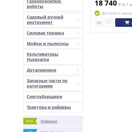
18 740
Газонокосилки-
₽
за 1 
роботы
Доступен к заказ
Садовый ручной
инструмент
Силовая техника
Мойки и пылесосы
Культиваторы
Husqvarna
Деталировки
Запасные части по
категориям
Снегоуборщики
Трактора и райдеры
Новинки
NEW