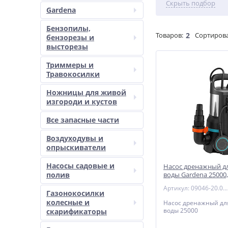
Скрыть подбор
Gardena
Бензопилы,
Товаров:
2
Сортирова
бензорезы и
высторезы
Триммеры и
Травокосилки
Ножницы для живой
изгороди и кустов
Все запасные части
Воздуходувы и
опрыскиватели
Насосы садовые и
Насос дренажный д
полив
воды Gardena 25000,
09046-20.000.00
Артикул: 09046-20.000.00
Газонокосилки
колесные и
Насос дренажный дл
воды 25000
скарификаторы