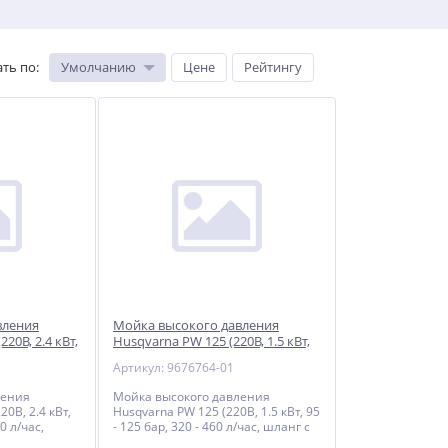
ть по
:
Умолчанию
Цене
Рейтингу
вления
Мойка высокого давления
20В, 2.4 кВт,
Husqvarna PW 125 (220В, 1.5 кВт,
50 л/час,
95 - 125 бар, 320 - 460 л/час,
Артикул: 9676764-01
шланг с текс
ления
Мойка высокого давления
0В, 2.4 кВт,
Husqvarna PW 125 (220В, 1.5 кВт, 95
0 л/час,
- 125 бар, 320 - 460 л/час, шланг с
м
текстильным армированием 7м,