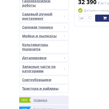
32 390
Газонокосилки-
армированием 8м)
₽
за 1 
роботы
Доступен к заказ
Садовый ручной
инструмент
Силовая техника
Мойки и пылесосы
Культиваторы
Husqvarna
Деталировки
Запасные части по
категориям
Снегоуборщики
Трактора и райдеры
Новинки
NEW