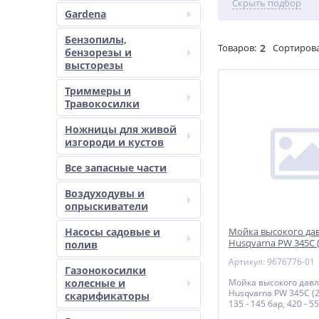
Скрыть подбор
Gardena
Бензопилы,
Товаров:
2
Сортирова
бензорезы и
высторезы
Триммеры и
Травокосилки
Ножницы для живой
изгороди и кустов
Все запасные части
Воздуходувы и
опрыскиватели
Насосы садовые и
Мойка высокого да
Husqvarna PW 345C (2
полив
135 - 145 бар, 420 - 5
Артикул: 9676776-01
шланг с те
Газонокосилки
колесные и
Мойка высокого дав
Husqvarna PW 345C (22
скарификаторы
135 - 145 бар, 420 - 55
шланг с текстильны