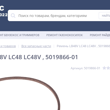
НТ БЕНЗОКОС И ТРИММЕРОВ
РЕМОНТ ГАЗОНОКОСИЛОК
РЕМОНТ РАЙД
 и товаров
Все запасные части
Ремень LB48V LC48 LC48V , 5019866
V LC48 LC48V , 5019866-01
Артикул: 5019866-01