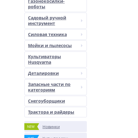
Газонокосилки-
роботы
Садовый ручной
инструмент
Силовая техника
Мойки и пылесосы
Культиваторы
Husqvarna
Деталировки
Запасные части по
категориям
Снегоуборщики
Трактора и райдеры
Новинки
NEW