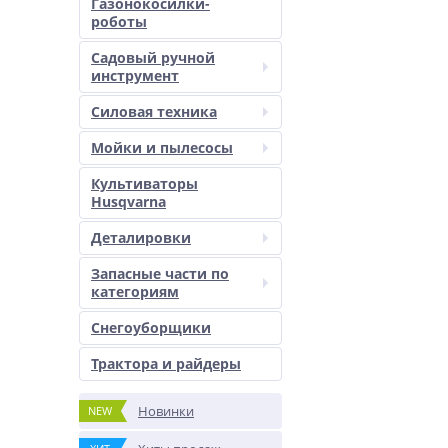
Газонокосилки-
роботы
Садовый ручной
инструмент
Силовая техника
Мойки и пылесосы
Культиваторы
Husqvarna
Деталировки
Запасные части по
категориям
Снегоуборщики
Трактора и райдеры
Новинки
NEW