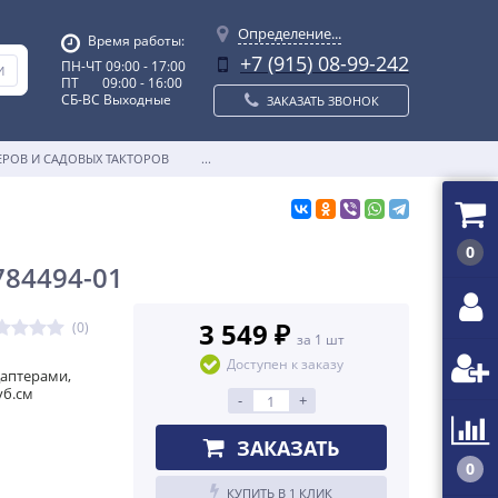
Определение...
Время работы:
+7 (915) 08-99-242
ПН-ЧТ 09:00 - 17:00
ПТ 09:00 - 16:00
СБ-ВС Выходные
ЗАКАЗАТЬ ЗВОНОК
ЕРОВ И САДОВЫХ ТАКТОРОВ
...
0
784494-01
3 549 ₽
(0)
за 1 шт
Доступен к заказу
даптерами,
уб.см
-
+
ЗАКАЗАТЬ
0
КУПИТЬ В 1 КЛИК