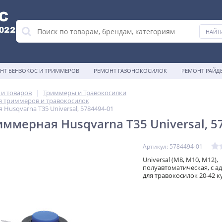
НТ БЕНЗОКОС И ТРИММЕРОВ
РЕМОНТ ГАЗОНОКОСИЛОК
РЕМОНТ РАЙД
 и товаров
Триммеры и Травокосилки
я триммеров и травокосилок
Husqvarna T35 Universal, 5784494-01
иммерная Husqvarna T35 Universal, 5
Артикул: 5784494-01
Universal (M8, M10, M12),
полуавтоматическая, c а
для травокосилок 20-42 к