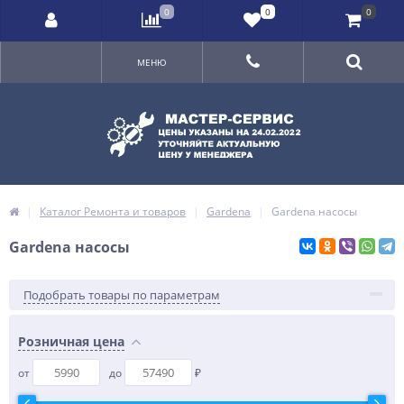
0
0
0
МЕНЮ
Каталог Ремонта и товаров
Gardena
Gardena насосы
Gardena насосы
Подобрать товары по параметрам
Розничная цена
от
до
₽