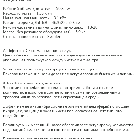
Рабочий объем двигателя 59.8 см³
Расход топлива 1.35 кг/ч
Номинальная мощность 3.1 кВт
Размер изделия, ДxШxВ 46.3x22.5x28 см
Рекомендованная длина шины, мин.-макс. 13-20 in
Масса (без режущего оборудования) 5.9 кг
Страна производства Sweden
Air Injection (Система очистки воздуха )
Центробежная система очистки воздуха для снижения износа и
увеличения промежутков между чистками фильтра.
Установленный сбоку на корпусе натяжитель цепи
Боковое натяжение цепи делает ее регулирование быстрым и легким.
X-Torq® (технология двигателя)
Экономит потребление топлива во время работы и снижает
количество выхлопов в соответствии с самыми современными
требованиями по безопасности окружающей среды.
Эффективные антивибрационные элементы (демпферы) поглощают
вибрацию, защищая руки и кисти пользователя от негативного
воздействия.
Регулируемый масляный насос обеспечивает регулировку количества
подаваемой смазки цепи в соответствии с вашими потребностями.
Быстросъемное крепление воздушного фильтра