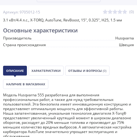
(0)
Артикул: 9705012-15
3.1 кВт/4.4 л.с., X-TORQ, AutoTune, RevBoost, 15", 0.325", H25, 1.5 мм
Основные характеристики
Производитель
Husqvarna
Страна происхождения
Швеция
ОПИСАНИЕ
ХАРАКТЕРИСТИКИ
ОТЗЫВЫ И ВОПРОСЫ
(0)
НАЛИЧИЕ В МАГАЗИНАХ
Модель Husqvarna 555 разработана для выполнения
профессиональных работ, а также для нужд требовательных
пользователей. Эта бензопила имеет инновационную конструкцию и
предоставляет оптимальную мощность для эффективной работы.
Наша запатентованная, уникальная технология двигателя X-Torq®
предоставляет увеличенный крутящий момент в широком диапазоне
оборотов, расходует до 20% меньше топлива и производит до 75%
меньшее количество вредных выбросов. А автоматическая настройка
карбюратора AutoTune значительно упрощает эксплуатацию и
обслуживание.