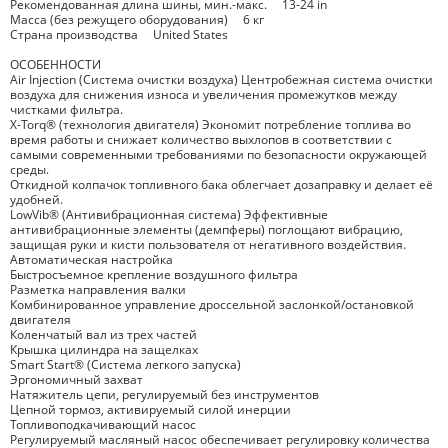
Рекомендованная длина шины, мин.-макс. 13-24 in
Масса (без режущего оборудования) 6 кг
Страна производства United States
ОСОБЕННОСТИ
Air Injection (Система очистки воздуха) Центробежная система очистки
воздуха для снижения износа и увеличения промежутков между
чистками фильтра.
X-Torq® (технология двигателя) Экономит потребление топлива во
время работы и снижает количество выхлопов в соответствии с
самыми современными требованиями по безопасности окружающей
среды.
Откидной колпачок топливного бака облегчает дозаправку и делает её
удобней.
LowVib® (Антивибрационная система) Эффективные
антивибрационные элементы (демпферы) поглощают вибрацию,
защищая руки и кисти пользователя от негативного воздействия.
Автоматическая настройка
Быстросъемное крепление воздушного фильтра
Разметка направления валки
Комбинированное управление дроссельной заслонкой/остановкой
двигателя
Коленчатый вал из трех частей
Крышка цилиндра на защелках
Smart Start® (Система легкого запуска)
Эргономичный захват
Натяжитель цепи, регулируемый без инструментов
Цепной тормоз, активируемый силой инерции
Топливоподкачивающий насос
Регулируемый масляный насос обеспечивает регулировку количества