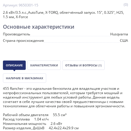
(0)
Артикул: 9650301-15
2.6 кВт/3.5 л.с.,AutoTune, X-TORQ, облегчённый запуск. 15", 0.325", H25,
1.5 мм, X-Force
Основные характеристики
Производитель
Husqvarna
Страна происхождения
США
ОПИСАНИЕ
ХАРАКТЕРИСТИКИ
ОТЗЫВЫ И ВОПРОСЫ
(0)
НАЛИЧИЕ В МАГАЗИНАХ
455 Rancher - это идеальная бензопила для владельцев участков и
непрофессиональных пользователей, которым требуется мощный и
надежный инструмент для любых условий работы. Данная модель
сочетает в себе лучшие качества своей предшественницы с новыми
технологиями для облегчения работы и повышения эргономичности.
Рабочий объем двигателя 55.5 см³
Расход топлива 1.04 кг/ч
Номинальная мощность 2.6 кВт
Размер изделия, ДxШxВ 42.4x22.4x29.9 см