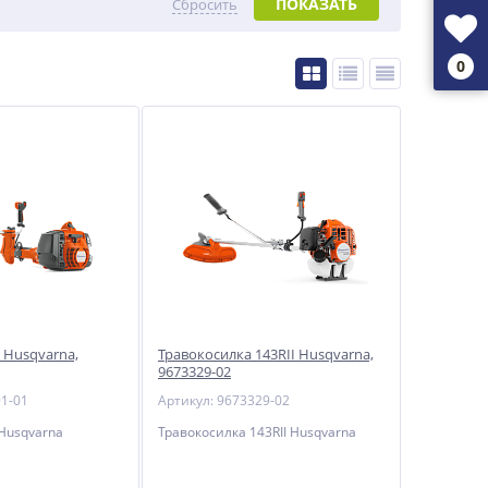
ПОКАЗАТЬ
Сбросить
0
 Husqvarna,
Травокосилка 143RII Husqvarna,
9673329-02
91-01
Артикул: 9673329-02
 Husqvarna
Травокосилка 143RII Husqvarna