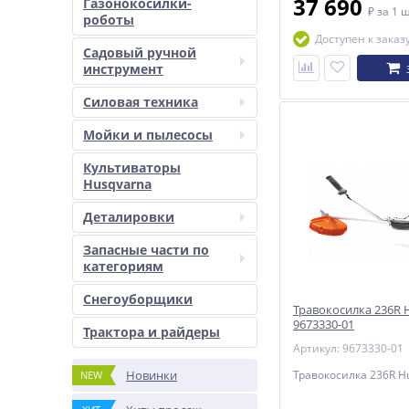
37 690
Газонокосилки-
₽
за 1 
роботы
Доступен к заказ
Садовый ручной
инструмент
Силовая техника
Мойки и пылесосы
Культиваторы
Husqvarna
Деталировки
Запасные части по
категориям
Снегоуборщики
Травокосилка 236R 
9673330-01
Трактора и райдеры
Артикул: 9673330-01
Новинки
Травокосилка 236R H
NEW