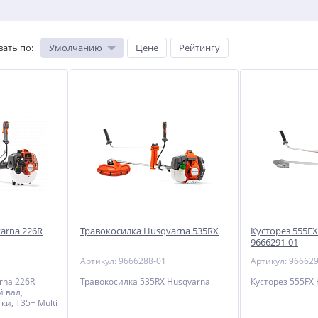
вать по
:
Умолчанию
Цене
Рейтингу
arna 226R
Травокосилка Husqvarna 535RX
Кусторез 555FX
9666291-01
Артикул: 9666288-01
Артикул: 96662
rna 226R
Травокосилка 535RX Husqvarna
Кусторез 555FX
й вал,
и, T35+ Multi
ard)