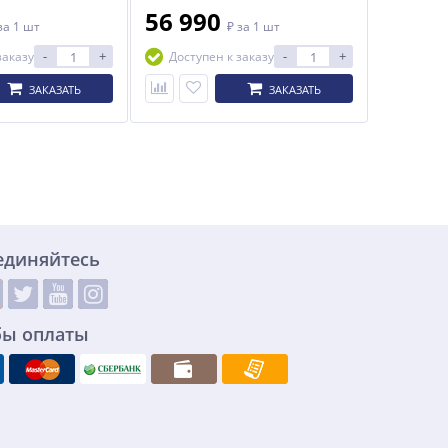
56 990
за 1 шт
₽
за 1 шт
-
+
-
+
заказу
Доступен к заказу
ЗАКАЗАТЬ
ЗАКАЗАТЬ
единяйтесь
бы оплаты