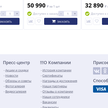
Grass 255-4, оснастка Standard)
50 990
32 890
шт
₽
за 1 шт
₽
-
+
-
+
у
Доступен к заказу
Доступен к 
ЗАКАЗАТЬ
ЗАКАЗАТЬ
Пресс-центр
!!!О Компании
Присо
Акции и скидки
История компании
Новости
Сертификаты
Спосо
Обзоры и советы
Награды и достижения
Фотогалерея
Наши партнеры
Видеогалерея
Отзывы о компании
Наши сотрудники
Вакансии
Реквизиты