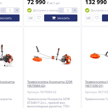
72 990
132 99
шт
₽
за 1 шт
-
+
-
+
у
Доступен к заказу
Доступен к 
ЗАКАЗАТЬ
ЗАКАЗАТЬ
Husqvarna,
Травокосилка Husqvarna 325R
Травокосилка 
(9679084-02)
(9671936-01)
Артикул: 9679084-02
Артикул: 96719
usqvarna
Травокосилка Husqvarna 325R
Травокосилка 1
(0.9кВт/1.2л.с., прямой вал,
велосипедные рукоятки, T35+