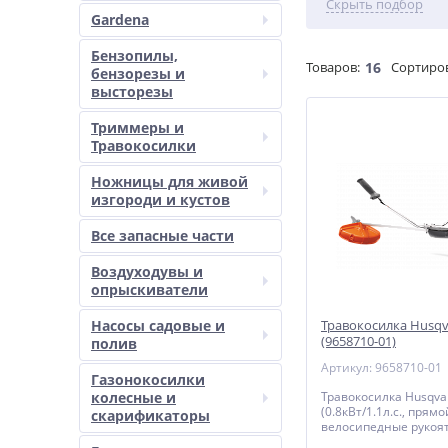
Скрыть подбор
Gardena
Бензопилы,
Товаров:
16
Сортиро
бензорезы и
высторезы
Триммеры и
Травокосилки
Ножницы для живой
изгороди и кустов
Все запасные части
Воздуходувы и
опрыскиватели
Насосы садовые и
Травокосилка Husqv
(9658710-01)
полив
Артикул: 9658710-01
Газонокосилки
колесные и
Травокосилка Husqva
(0.8кВт/1.1л.с., прямо
скарификаторы
велосипедные рукоятк
255-3, оснастка Stand