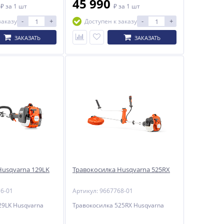
0
45 990
₽
за 1 шт
₽
за 1 шт
-
+
-
+
заказу
Доступен к заказу
ЗАКАЗАТЬ
ЗАКАЗАТЬ
Husqvarna 129LK
Травокосилка Husqvarna 525RX
36-01
Артикул: 9667768-01
29LK Husqvarna
Травокосилка 525RX Husqvarna